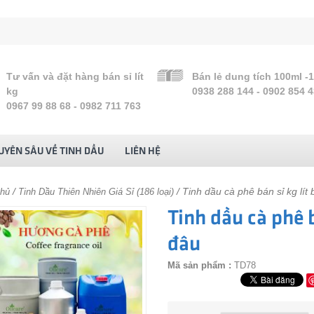
Tư vấn và đặt hàng bán sỉ lít
Bán lẻ dung tích 100ml -
kg
0938 288 144 - 0902 854 
0967 99 88 68 - 0982 711 763
UYÊN SÂU VỀ TINH DẦU
LIÊN HỆ
/
/ Tinh dầu cà phê bán sỉ kg lí
chủ
Tinh Dầu Thiên Nhiên Giá Sỉ (186 loại)
Tinh dầu cà phê 
đâu
Mã sản phẩm :
TD78