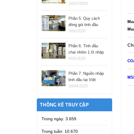
chứng từ
14/07/2020
Ca
Phần 5: Quy cách
Mu
đóng gói tinh dầu
Mu
nhập khẩu từ ấn độ,
3/06/2020
pháp, đức, ý, châu
âu…
Ch
Phần 6: Tinh dầu
chai nhôm 1 lít nhập
khẩu trực tiếp được
9/05/2020
CO
hay không?
Phần 7: Nguồn nhập
MS
tinh dầu tại Việt
Nam
24/04/2020
THỐNG KÊ TRUY CẬP
Trong ngày:
3.659
Trong tuần:
10.670