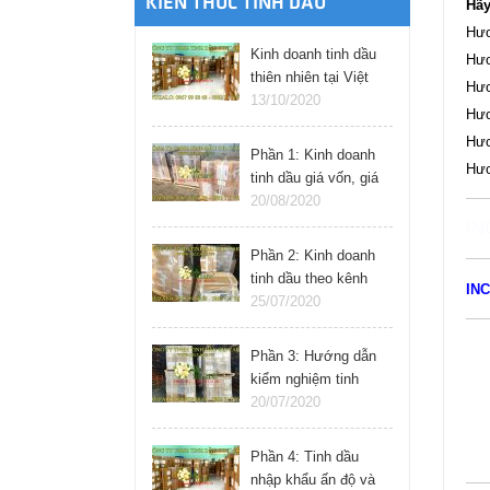
KIẾN THỨC TINH DẦU
Hãy
Hươ
Kinh doanh tinh dầu
Hươ
thiên nhiên tại Việt
Hươ
Nam
13/10/2020
Hươ
Hươ
Phần 1: Kinh doanh
Hươ
tinh dầu giá vốn, giá
bán, lợi nhuận
20/08/2020
IN
Phần 2: Kinh doanh
tinh dầu theo kênh
IN
nào hiệu quả
25/07/2020
Phần 3: Hướng dẫn
kiểm nghiệm tinh
dầu khoa học và tại
20/07/2020
nhà
Phần 4: Tinh dầu
nhập khẩu ấn độ và