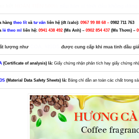
m kết
HOÀN TIỀN 500%
nếu bán sỉ tinh dầu không đúng
a hàng
theo
lít
và
tư vấn
liên hệ (đt /zalo):
0967 99 88 68 –
0982 711 763
a
lẻ theo ml
liên hệ:
0941 438 492
(Ms Anh) –
0902 854 437
(Ms Thơm) –
0
COA, MSDS
ất lượng như
được cung cấp khi mua tinh dầu giá s
A
(Certificate of analysis) là:
Giấy chứng nhận phân tích hay giấy chứng nh
DS
(Material Data Safety Sheets) là:
Bảng chỉ dẫn an toàn các chất trong s