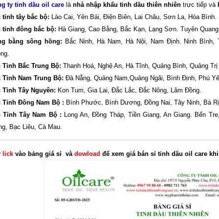
g ty tinh dầu oil care
là
nhà nhập khẩu tinh dầu thiên nhiên
trực tiếp và
 tỉnh tây bắc bộ:
Lào Cai, Yên Bái, Điện Biên, Lai Châu, Sơn La, Hòa Bình.
 tỉnh đông bắc bộ:
Hà Giang, Cao Bằng, Bắc Kạn, Lạng Sơn. Tuyên Quang,
ng bằng sông hồng:
Bắc Ninh, Hà Nam, Hà Nội, Nam Định. Ninh Bình, 
ng.
 Tỉnh Bắc Trung Bộ:
Thanh Hoá, Nghệ An, Hà Tĩnh, Quảng Bình, Quảng Trị
 Tỉnh Nam Trung Bộ:
Đà Nẵng, Quảng Nam,Quảng Ngãi, Bình Định, Phú Yê
 Tỉnh Tây Nguyên:
Kon Tum, Gia Lai, Đắc Lắc, Đắc Nông, Lâm Đồng.
 Tỉnh Đông Nam Bộ :
Bình Phước, Bình Dương, Đồng Nai, Tây Ninh, Bà R
 Tỉnh Tây Nam Bộ :
Long An, Đồng Tháp, Tiền Giang, An Giang. Bến Tre,
ng, Bạc Liêu, Cà Mau.
y
lick
vào bảng giá sỉ và
dowload
để xem giá bán sỉ tinh dầu oil care k