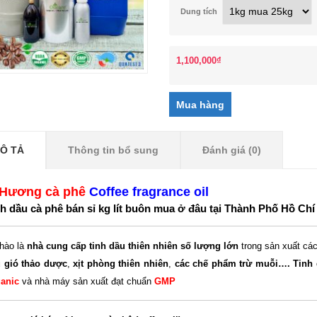
Dung tích
1,100,000
₫
Ô TẢ
Thông tin bổ sung
Đánh giá (0)
 Hương cà phê
Coffee fragrance oil
h dầu cà phê bán sỉ kg lít buôn mua
ở đâu tại Thành Phố Hồ Chí
hào là
nhà cung cấp tinh dầu thiên nhiên số lượng lớn
trong sản xuất các
 gió thảo dược
,
xịt phòng thiên nhiên
,
các chế phẩm trừ muỗi….
Tinh 
anic
và nhà máy sản xuất đạt chuẩn
GMP