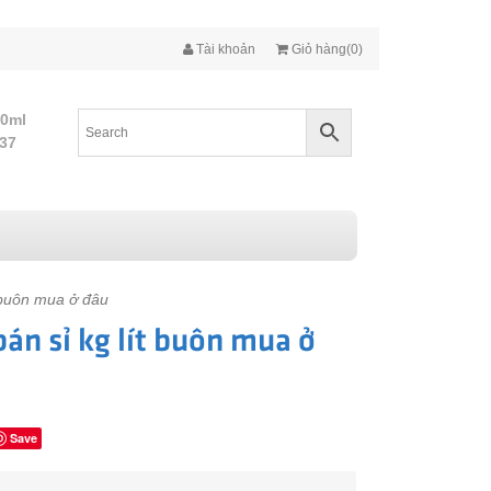
Tài khoản
Giỏ hàng(0)
10ml
437
t buôn mua ở đâu
bán sỉ kg lít buôn mua ở
Save