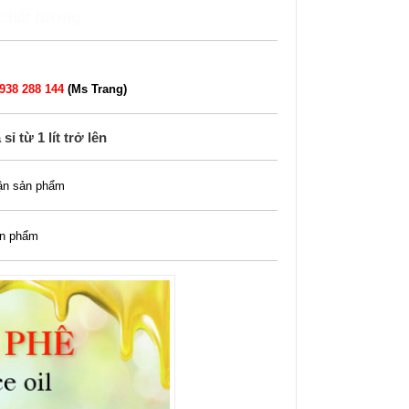
 chất lượng
938 288 144
(Ms Trang)
ỉ từ 1 lít trở lên
ận sản phẩm
ản phẩm