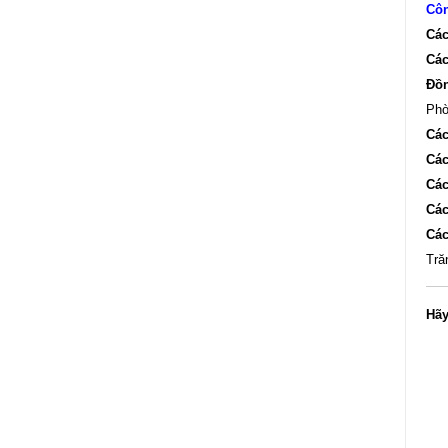
Côn
Các
Các
Đồ
Phò
Các
Các
Các
Các
Các
Tră
Hã