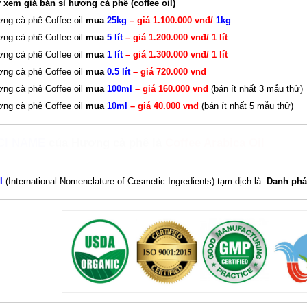
 xem giá bán sỉ hương cà phê (coffee oil)
ng cà phê Coffee oil
mua
25kg
– giá 1.100.000 vnđ/
1kg
ng cà phê Coffee oil
mua
5 lít
– giá 1.200.000 vnđ/ 1 lít
ng cà phê Coffee oil
mua
1 lít
– giá 1.300.000 vnđ/ 1 lít
ng cà phê Coffee oil
mua
0.5 lít
– giá 720.000 vnđ
ng cà phê Coffee oil
mua
100ml
– giá 160.000 vnđ
(bán ít nhất 3 mẫu thử)
ng cà phê Coffee oil
mua
10ml
– giá 40.000 vnđ
(bán ít nhất 5 mẫu thử)
CI NAME
của Hương cà phê là
Coffee Arabica Oil
CI
(International Nomenclature of Cosmetic Ingredients) tạm dịch là:
Danh phá